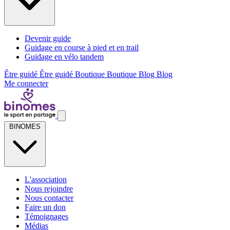
Devenir guide
Guidage en course à pied et en trail
Guidage en vélo tandem
Être guidé
Être guidé
Boutique
Boutique
Blog
Blog
Me connecter
BINOMES
L'association
Nous rejoindre
Nous contacter
Faire un don
Témoignages
Médias