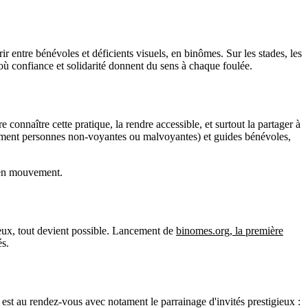
r entre bénévoles et déficients visuels, en binômes. Sur les stades, les
où confiance et solidarité donnent du sens à chaque foulée.
onnaître cette pratique, la rendre accessible, et surtout la partager à
amment personnes non-voyantes ou malvoyantes) et guides bénévoles,
t en mouvement.
deux, tout devient possible. Lancement de
binomes.org, la première
és.
 est au rendez-vous avec notament le parrainage d'invités prestigieux :