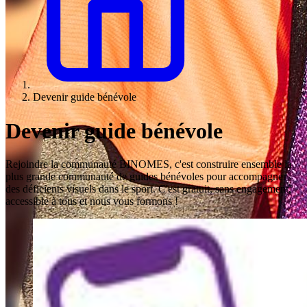
Devenir guide bénévole
Devenir guide bénévole
Rejoindre la communauté BINOMES, c'est construire ensemble la
plus grande communauté de guides bénévoles pour accompagner
des déficients visuels dans le sport. C'est gratuit, sans engagement,
accessible à tous et nous vous formons !